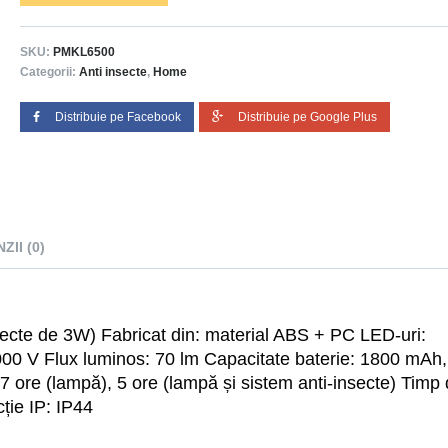
SKU:
PMKL6500
Categorii:
Anti insecte
,
Home
Distribuie pe Facebook
Distribuie pe Google Plus
ZII (0)
ecte de 3W) Fabricat din: material ABS + PC LED-uri:
00 V Flux luminos: 70 lm Capacitate baterie: 1800 mAh, l
ore (lampă), 5 ore (lampă și sistem anti-insecte) Timp
cție IP: IP44