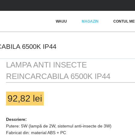
MAIN MENU
SKIP TO PRIMARY CONTENT
SKIP TO SECONDARY CONTENT
WAUU
MAGAZIN
CONTUL ME
ABILA 6500K IP44
LAMPA ANTI INSECTE
REINCARCABILA 6500K IP44
92,82
lei
Descriere:
Putere: 5W (lampă de 2W, sistemul anti-insecte de 3W)
Fabricat din: material ABS + PC