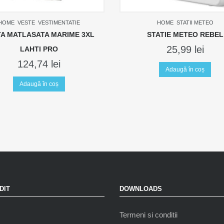
HOME
VESTE
VESTIMENTATIE
HOME
STATII METEO
TA MATLASATA MARIME 3XL
STATIE METEO REBEL
25,99
lei
LAHTI PRO
124,74
lei
Adaugă în coș
Adaugă în coș
DIT
DOWNLOADS
Termeni si conditii