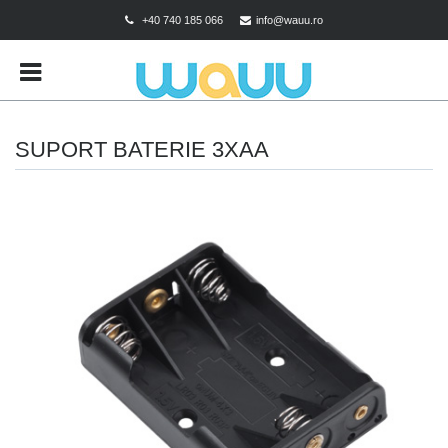
+40 740 185 066
info@wauu.ro
BRANDS
CART
CHECKOUT
SUPORT BATERIE 3XAA
CONTACT
CONTUL MEU
DESPRE COOKIES
MAGAZIN
POLITICA DE CONFIDENTIALITATE
POLITICA DE RETUR
TERMENI SI CONDITII
TEST