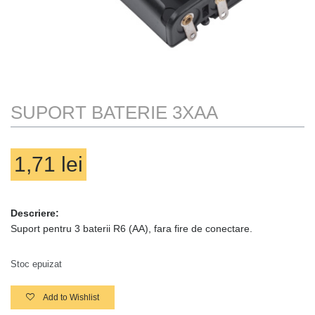
TRACK ORDER
TRANSPORT
WAUU
WISHLIST
SUPORT BATERIE 3XAA
1,71
lei
Descriere:
Nu sunt produse in coș
Suport pentru 3 baterii R6 (AA), fara fire de conectare.
Stoc epuizat
Add to Wishlist