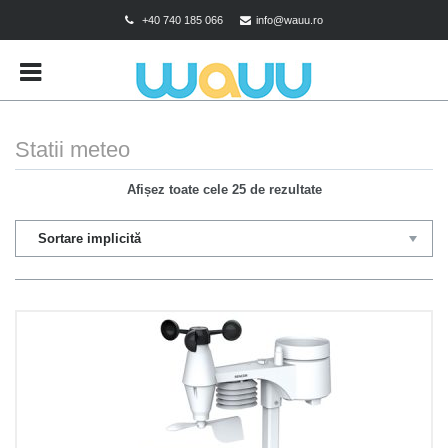
+40 740 185 066
info@wauu.ro
BRANDS
CART
CHECKOUT
Statii meteo
CONTACT
Afișez toate cele 25 de rezultate
CONTUL MEU
DESPRE COOKIES
MAGAZIN
POLITICA DE CONFIDENTIALITATE
POLITICA DE RETUR
TERMENI SI CONDITII
TEST