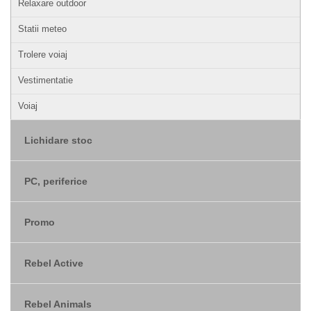
Relaxare outdoor
Statii meteo
Trolere voiaj
Vestimentatie
Voiaj
Lichidare stoc
PC, periferice
Promo
Rebel Active
Rebel Animals