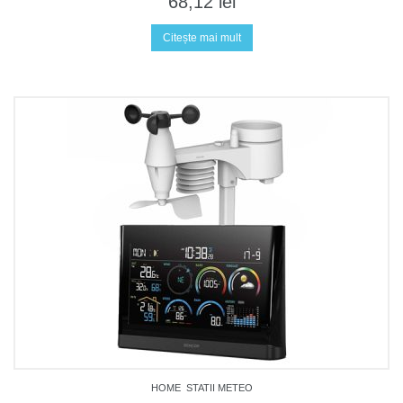
68,12
lei
Citește mai mult
HOME
STATII METEO