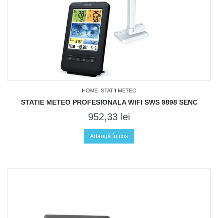
TRACK ORDER
TRANSPORT
WAUU
WISHLIST
HOME
STATII METEO
STATIE METEO PROFESIONALA WIFI SWS 9898 SENC
952,33
lei
Adaugă în coș
Nu sunt produse in coș