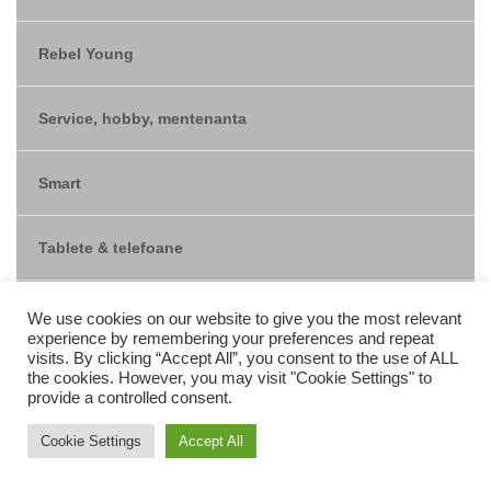
Rebel Young
Service, hobby, mentenanta
Smart
Tablete & telefoane
TV, electronice & foto
We use cookies on our website to give you the most relevant
experience by remembering your preferences and repeat
visits. By clicking “Accept All”, you consent to the use of ALL
the cookies. However, you may visit "Cookie Settings" to
provide a controlled consent.
FILTREAZĂ DUPĂ PREȚ
Cookie Settings
Accept All