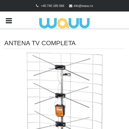
+40 740 185 066
info@wauu.ro
BRANDS
CART
CHECKOUT
ANTENA TV COMPLETA
CONTACT
CONTUL MEU
DESPRE COOKIES
MAGAZIN
POLITICA DE CONFIDENTIALITATE
POLITICA DE RETUR
TERMENI SI CONDITII
TEST