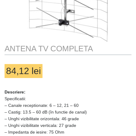
TRACK ORDER
TRANSPORT
WAUU
WISHLIST
ANTENA TV COMPLETA
84,12
lei
Descriere:
Nu sunt produse in coș
Specificatii:
– Canale receptionate: 6 – 12, 21 – 60
– Castig: 13.5 – 60 dB (în functie de canal)
– Unghi vizibilitate orizontala: 46 grade
– Unghi vizibilitate verticala: 27 grade
– Impedanta de iesire: 75 Ohm