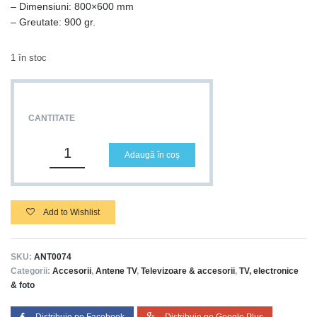
– Dimensiuni: 800×600 mm
– Greutate: 900 gr.
1 în stoc
CANTITATE
Adaugă în coș
Add to Wishlist
SKU:
ANT0074
Categorii:
Accesorii
,
Antene TV
,
Televizoare & accesorii
,
TV, electronice
& foto