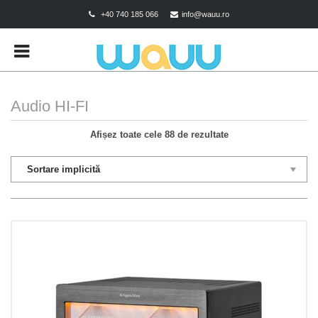
+40 740 185 066
info@wauu.ro
BRANDS
CART
CHECKOUT
Audio HI-FI
CONTACT
Afișez toate cele 88 de rezultate
CONTUL MEU
DESPRE COOKIES
MAGAZIN
POLITICA DE CONFIDENTIALITATE
POLITICA DE RETUR
TERMENI SI CONDITII
TEST