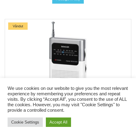
Vândut
We use cookies on our website to give you the most relevant
experience by remembering your preferences and repeat
visits. By clicking “Accept All”, you consent to the use of ALL
the cookies. However, you may visit "Cookie Settings" to
provide a controlled consent.
AUDIO HI-FI
AUDIO HI-FI & PROFESIONALE
TV, ELECTRONICE & FOTO
Cookie Settings
Accept All
MINI RADIO PORTABIL ALB SENCOR
80,97
lei