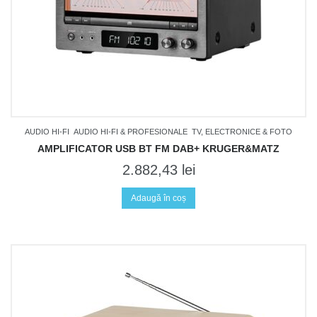
TRACK ORDER
TRANSPORT
WAUU
WISHLIST
AUDIO HI-FI
AUDIO HI-FI & PROFESIONALE
TV, ELECTRONICE & FOTO
AMPLIFICATOR USB BT FM DAB+ KRUGER&MATZ
2.882,43
lei
Adaugă în coș
Nu sunt produse in coș