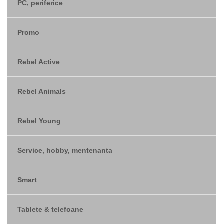
PC, periferice
Promo
Rebel Active
Rebel Animals
Rebel Young
Service, hobby, mentenanta
Smart
Tablete & telefoane