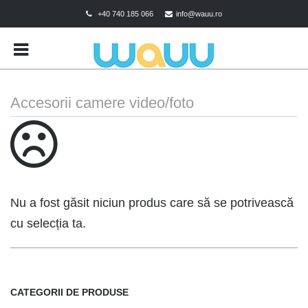
+40 740 185 066
info@wauu.ro
BRANDS
CART
CHECKOUT
Accesorii camere video/foto
CONTACT
CONTUL MEU
DESPRE COOKIES
MAGAZIN
Nu a fost găsit niciun produs care să se potrivească
POLITICA DE CONFIDENTIALITATE
cu selecția ta.
POLITICA DE RETUR
TERMENI SI CONDITII
CATEGORII DE PRODUSE
TEST