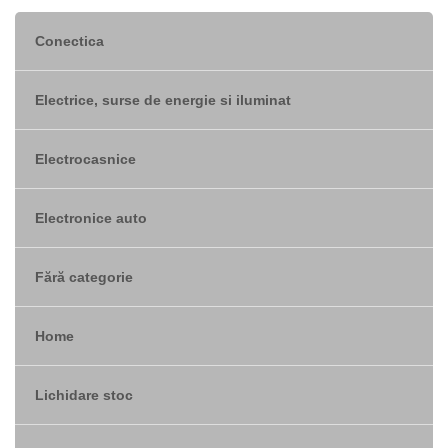
TRACK ORDER
Conectica
TRANSPORT
WAUU
Electrice, surse de energie si iluminat
WISHLIST
Electrocasnice
Electronice auto
Fără categorie
Nu sunt produse in coș
Home
Lichidare stoc