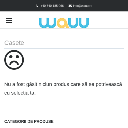
+40 740 185 066
info@wauu.ro
BRANDS
CART
CHECKOUT
Casete
CONTACT
CONTUL MEU
DESPRE COOKIES
MAGAZIN
Nu a fost găsit niciun produs care să se potrivească
POLITICA DE CONFIDENTIALITATE
cu selecția ta.
POLITICA DE RETUR
TERMENI SI CONDITII
CATEGORII DE PRODUSE
TEST