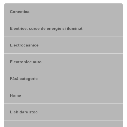
TRACK ORDER
Conectica
TRANSPORT
WAUU
Electrice, surse de energie si iluminat
WISHLIST
Electrocasnice
Electronice auto
Fără categorie
Nu sunt produse in coș
Home
Lichidare stoc