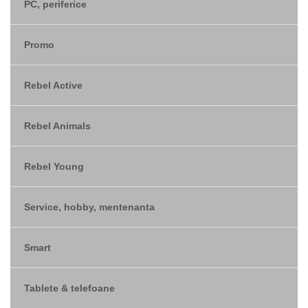
PC, periferice
Promo
Rebel Active
Rebel Animals
Rebel Young
Service, hobby, mentenanta
Smart
Tablete & telefoane