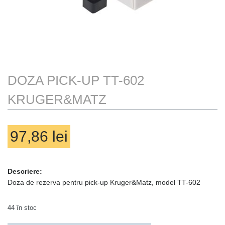
TRACK ORDER
TRANSPORT
WAUU
WISHLIST
DOZA PICK-UP TT-602
KRUGER&MATZ
97,86
lei
Nu sunt produse in coș
Descriere:
Doza de rezerva pentru pick-up Kruger&Matz, model TT-602
44 în stoc