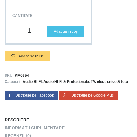
CANTITATE
Adaugă în coș
Add to Wishlist
SKU:
KM0354
Categorii:
Audio HI-FI
,
Audio HI-FI & Profesionale
,
TV, electronice & foto
Distribuie pe Facebook
Distribuie pe Google Plus
DESCRIERE
INFORMAȚII SUPLIMENTARE
RECENZII (0)