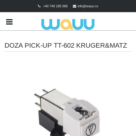
+40 740 185 066
info@wauu.ro
BRANDS
CART
CHECKOUT
DOZA PICK-UP TT-602 KRUGER&MATZ
CONTACT
CONTUL MEU
DESPRE COOKIES
MAGAZIN
POLITICA DE CONFIDENTIALITATE
POLITICA DE RETUR
TERMENI SI CONDITII
TEST