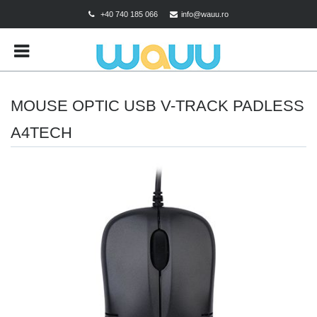
+40 740 185 066
info@wauu.ro
BRANDS
CART
CHECKOUT
MOUSE OPTIC USB V-TRACK PADLESS
CONTACT
A4TECH
CONTUL MEU
DESPRE COOKIES
MAGAZIN
POLITICA DE CONFIDENTIALITATE
POLITICA DE RETUR
TERMENI SI CONDITII
TEST