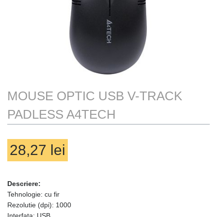
TRACK ORDER
TRANSPORT
WAUU
WISHLIST
MOUSE OPTIC USB V-TRACK
PADLESS A4TECH
28,27
lei
Nu sunt produse in coș
Descriere:
Tehnologie: cu fir
Rezolutie (dpi): 1000
Interfata: USB