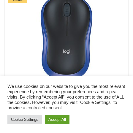
We use cookies on our website to give you the most relevant
MOUSE
PC, PERIFERICE
PERIFERICE PC
experience by remembering your preferences and repeat
MOUSE OPTIC WIRELESS M185 ALBASTRU LOGITECH
visits. By clicking “Accept All”, you consent to the use of ALL
the cookies. However, you may visit "Cookie Settings" to
77,11
lei
provide a controlled consent.
Citește mai mult
Cookie Settings
Accept All