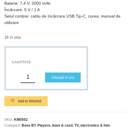
Baterie: 7,4 V; 2000 mAh
Încărcare: 5 V / 1 A
Setul conține: cablu de încărcare USB Tip-C, curea, manual de
utilizare
16 în stoc
CANTITATE
Adaugă în coș
Add to Wishlist
SKU:
KM0552
Categorii:
Boxe BT
,
Playere, boxe & casti
,
TV, electronice & foto