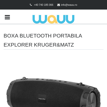
+40 740 185 066
info@wauu.ro
BRANDS
CART
CHECKOUT
BOXA BLUETOOTH PORTABILA
CONTACT
EXPLORER KRUGER&MATZ
CONTUL MEU
DESPRE COOKIES
MAGAZIN
POLITICA DE CONFIDENTIALITATE
POLITICA DE RETUR
TERMENI SI CONDITII
TEST