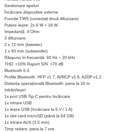
Gestionare apeluri
Încărcare dispozitive externe
Funcție TWS (conectați două difuzoare)
Putere ieșire: 2x 6 W + 18 W
Impedanță: 4 Ohm
3 difuzoare:
2 x 72 mm (tweeter)
1 x 93 mm (subwoofer)
Răspuns în frecvență: 60 Hz ~ 20 kHz
THD: <10% Raport S/N: >70 dB
Bluetooth 5.0
Profile Bluetooth: HFP v1.7, AVRCP v1.6, A2DP v1.2
Distanța operațională Bluetooth: pana la 10 m
Intrări/Ieșiri:
1x port USB Tip-C pentru încărcare
1x intrare USB
1x ieșire USB (încărcare la 5 V / 1 A)
1x slot card microSD (până la 64 GB)
1x intrare AUX (3,5 mm)
Timp redare: pana la 7 ore