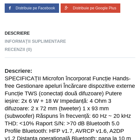
Distribuie pe Facebook
Distribuie pe Google Plus
DESCRIERE
INFORMAȚII SUPLIMENTARE
RECENZII (0)
Descriere:
SPECIFICAȚII Microfon încorporat Funcție Hands-
free Gestionare apeluri Încărcare dispozitive externe
Funcție TWS (conectați două difuzoare) Putere
ieșire: 2x 6 W + 18 W Impedanță: 4 Ohm 3
difuzoare: 2 x 72 mm (tweeter) 1 x 93 mm
(subwoofer) Răspuns în frecvență: 60 Hz ~ 20 kHz
THD: <10% Raport S/N: >70 dB Bluetooth 5.0
Profile Bluetooth: HFP v1.7, AVRCP v1.6, A2DP
v1.2 Distanța operațională Bluetooth: pana la 10 m