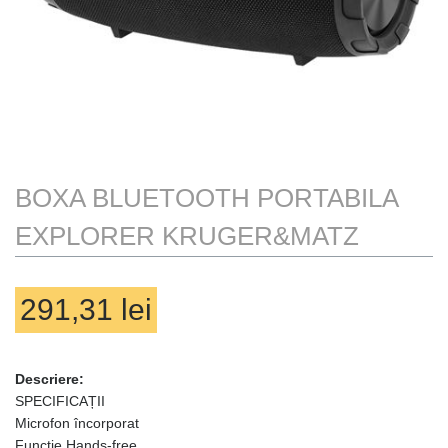
TRACK ORDER
TRANSPORT
WAUU
WISHLIST
BOXA BLUETOOTH PORTABILA
EXPLORER KRUGER&MATZ
291,31
lei
Nu sunt produse in coș
Descriere:
SPECIFICAȚII
Microfon încorporat
Funcție Hands-free