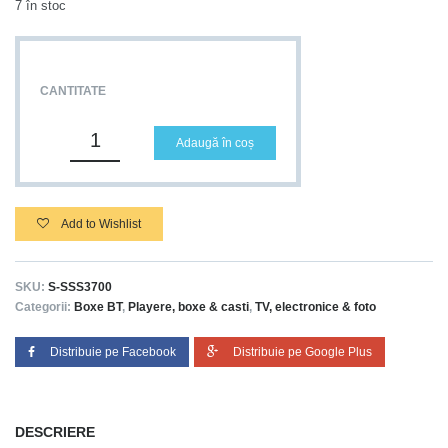
7 în stoc
CANTITATE
Adaugă în coș
Add to Wishlist
SKU:
S-SSS3700
Categorii:
Boxe BT
,
Playere, boxe & casti
,
TV, electronice & foto
Distribuie pe Facebook
Distribuie pe Google Plus
DESCRIERE