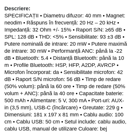
Descriere:
SPECIFICAȚII • Diametru difuzor: 40 mm • Magnet:
neodim • Răspuns în frecvență: 20 Hz – 20 kHz •
Impedanță: 32 Ohm +/- 15% • Raport S/N: ≥65 dB •
SPL: 128 dB • THD: <5% • Sensibilitate: 93 ±3 dB •
Putere nominală de intrare: 20 mW • Putere maximă
de intrare: 30 mW • Performanță ANC: până la -22
dB • Bluetooth: 5.4 • Distanță Bluetooth: până la 10
m • Profile Bluetooth: HSP, HFP, A2DP, AVRCP •
Microfon încorporat: da • Sensibilitate microfon: 42
dB • Raport S/N microfon: 56 dB • Timp de redare
(50% volum): până la 60 ore • Timp de redare (50%
volum + ANC): până la 40 ore • Capacitate baterie:
500 mAh • Alimentare: 5 V, 300 mA • Port-uri: AUX-
in (3,5 mm), USB-C (încărcare) • Greutate: 229 g •
Dimensiuni: 181 x 197 x 81 mm • Cablu audio: 100
cm • Cablu USB: 50 cm • Setul include: cablu audio,
cablu USB, manual de utilizare Culoare: bej