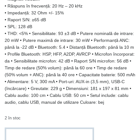
• Răspuns în frecvență: 20 Hz – 20 kHz
• Impedanță: 32 Ohm +/- 15%
• Raport S/N: ≥65 dB
• SPL: 128 dB
• THD: <5% • Sensibilitate: 93 ±3 dB • Putere nominală de intrare:
20 mW • Putere maximă de intrare: 30 mW • Performanță ANC:
până la -22 dB • Bluetooth: 5.4 • Distanță Bluetooth: până la 10 m
• Profile Bluetooth: HSP, HFP, A2DP, AVRCP • Microfon încorporat:
da • Sensibilitate microfon: 42 dB • Raport S/N microfon: 56 dB •
Timp de redare (50% volum): până la 60 ore • Timp de redare
(50% volum + ANC): până la 40 ore • Capacitate baterie: 500 mAh
• Alimentare: 5 V, 300 mA • Port-uri: AUX-in (3,5 mm), USB-C
(încărcare) • Greutate: 229 g • Dimensiuni: 181 x 197 x 81 mm •
Cablu audio: 100 cm • Cablu USB: 50 cm • Setul include: cablu
audio, cablu USB, manual de utilizare Culoare: bej
2 în stoc