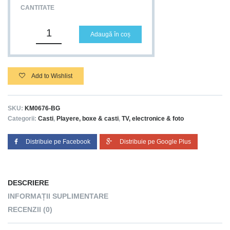
CANTITATE
Adaugă în coș
Add to Wishlist
SKU:
KM0676-BG
Categorii:
Casti
,
Playere, boxe & casti
,
TV, electronice & foto
Distribuie pe Facebook
Distribuie pe Google Plus
DESCRIERE
INFORMAȚII SUPLIMENTARE
RECENZII (0)