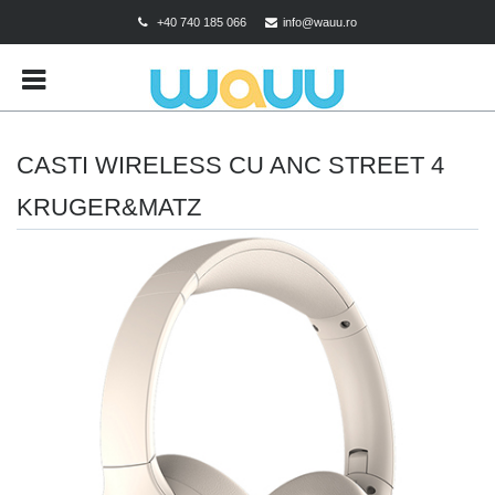
+40 740 185 066
info@wauu.ro
BRANDS
CART
CHECKOUT
CASTI WIRELESS CU ANC STREET 4
CONTACT
KRUGER&MATZ
CONTUL MEU
DESPRE COOKIES
MAGAZIN
POLITICA DE CONFIDENTIALITATE
POLITICA DE RETUR
TERMENI SI CONDITII
TEST