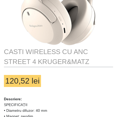
TRACK ORDER
TRANSPORT
WAUU
WISHLIST
CASTI WIRELESS CU ANC
STREET 4 KRUGER&MATZ
120,52
lei
Nu sunt produse in coș
Descriere:
SPECIFICAȚII
• Diametru difuzor: 40 mm
• Magnet: neodim